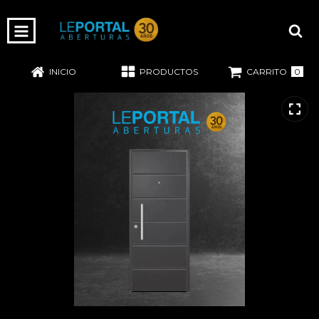
0
INICIO
PRODUCTOS
CARRITO
Inicio
-
Puertas
-
Exterior
-
Chapa
-
Puerta Modelo 42