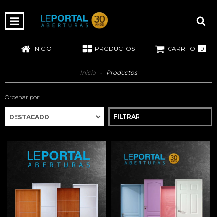
Productos
0
INICIO
PRODUCTOS
CARRITO
Inicio
-
Productos
Ordenar por:
FILTRAR